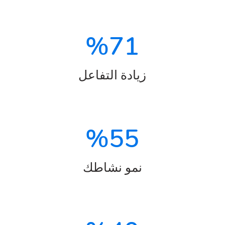
%
71
زيادة التفاعل
%
55
نمو نشاطك