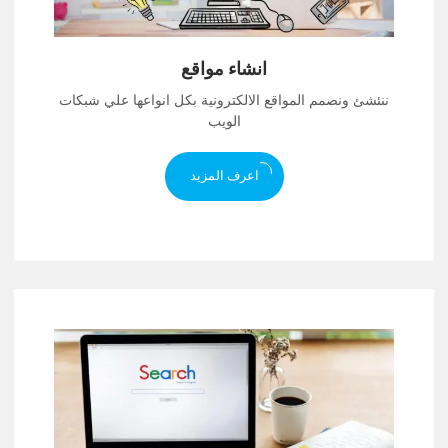
انشاء مواقع
ننئشئ ونصمم المواقع الالكترونية بكل انواعها علي شبكات
الويب
اعرف المزيد