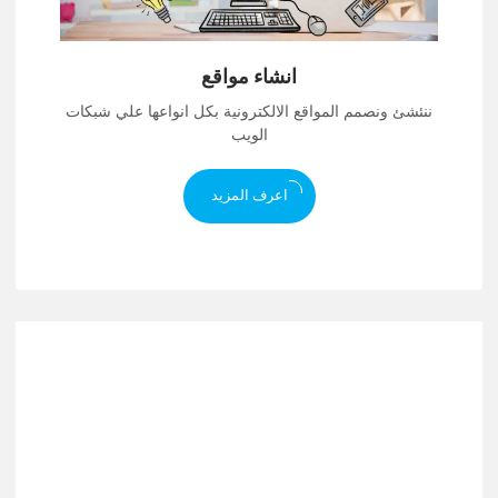
انشاء مواقع
ننئشئ ونصمم المواقع الالكترونية بكل انواعها علي شبكات
الويب
اعرف المزيد