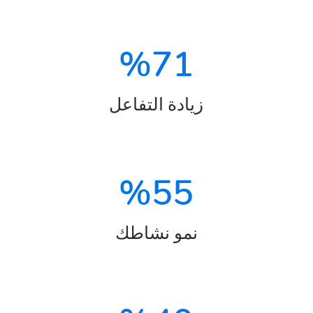
%
71
زيادة التفاعل
%
55
نمو نشاطك