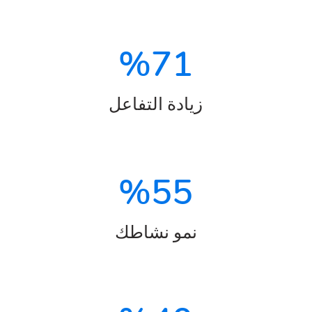
%
71
زيادة التفاعل
%
55
نمو نشاطك