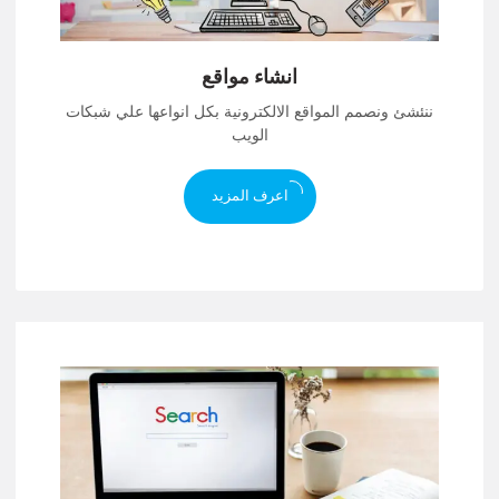
انشاء مواقع
ننئشئ ونصمم المواقع الالكترونية بكل انواعها علي شبكات
الويب
اعرف المزيد