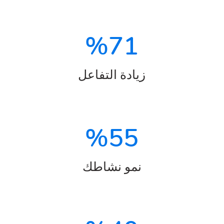
%
71
زيادة التفاعل
%
55
نمو نشاطك