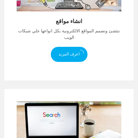
انشاء مواقع
ننئشئ ونصمم المواقع الالكترونية بكل انواعها علي شبكات
الويب
اعرف المزيد