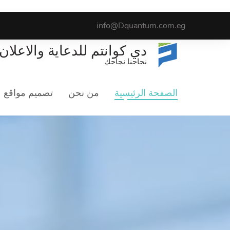
info@Dquantum.com.eg
دي كوانتم للدعاية والاعلان
نجاحنا نجاحك
الصفحة الرئيسية
من نحن
تصميم مواقع
التس
لماذا ن
نقوم بانشاء جميع أنواع الحملات التسويقية على جميع المنصات الاجتماعية لزيادة شريحة جمهورك وجذب عملاء جدد.
.أكتشف أكثر ع
GET STARTED
اعرف المزيد