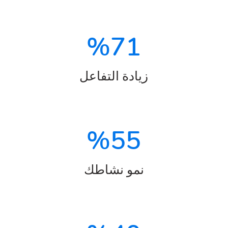
%
71
زيادة التفاعل
%
55
نمو نشاطك