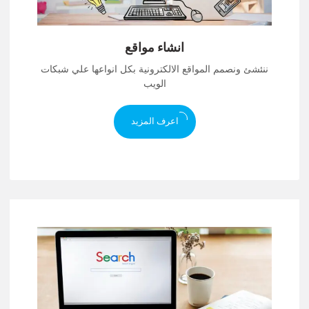
انشاء مواقع
ننئشئ ونصمم المواقع الالكترونية بكل انواعها علي شبكات
الويب
اعرف المزيد