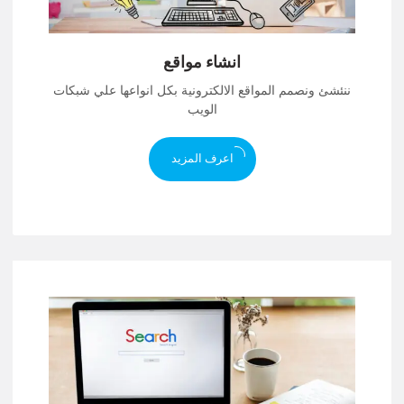
انشاء مواقع
ننئشئ ونصمم المواقع الالكترونية بكل انواعها علي شبكات
الويب
اعرف المزيد