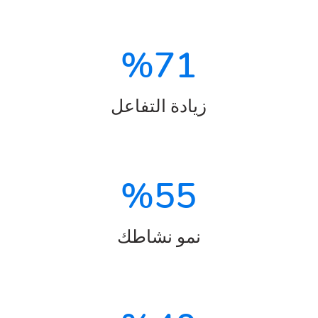
%
71
زيادة التفاعل
%
55
نمو نشاطك