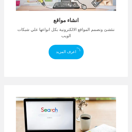
انشاء مواقع
ننئشئ ونصمم المواقع الالكترونية بكل انواعها علي شبكات
الويب
اعرف المزيد