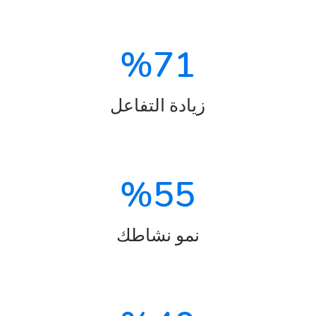
%
71
زيادة التفاعل
%
55
نمو نشاطك