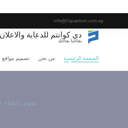
info@Dquantum.com.eg
دي كوانتم للدعاية والاعلان
نجاحنا نجاحك
الصفحة الرئيسية
من نحن
تصميم مواقع
التس
لماذا ن
نقوم بانشاء جميع أنواع الحملات التسويقية على جميع المنصات الاجتماعية لزيادة شريحة جمهورك وجذب عملاء جدد.
.أكتشف أكثر ع
GET STARTED
اعرف المزيد