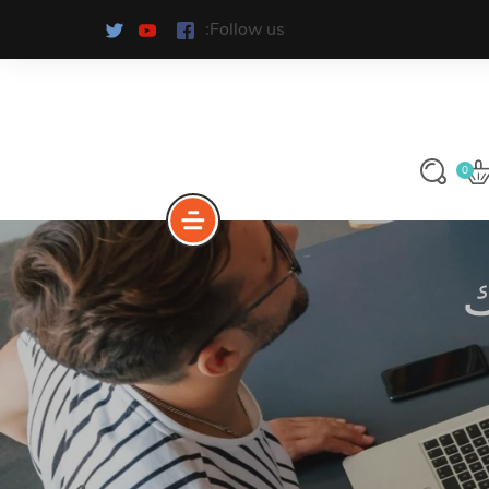
Follow us:
0
ك