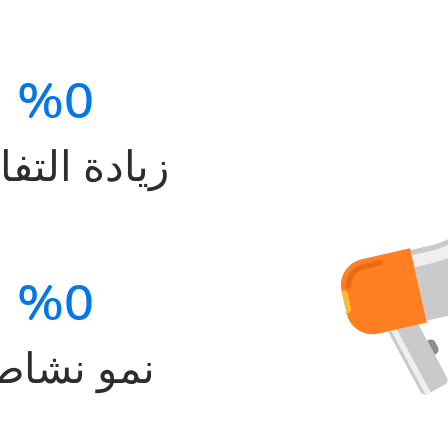
%
0
زيادة التف
%
0
نمو نشاط