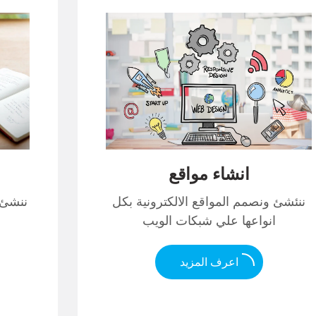
انشاء مواقع
ننئشئ ونصمم المواقع الالكترونية بكل
ننشئ ج
انواعها علي شبكات الويب
اعرف المزيد