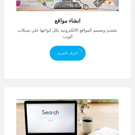
انشاء مواقع
ننئشئ ونصمم المواقع الالكترونية بكل انواعها علي شبكات
الويب
اعرف المزيد