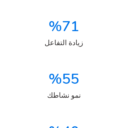
%
71
زيادة التفاعل
%
55
نمو نشاطك