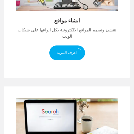
انشاء مواقع
ننئشئ ونصمم المواقع الالكترونية بكل انواعها علي شبكات
الويب
اعرف المزيد