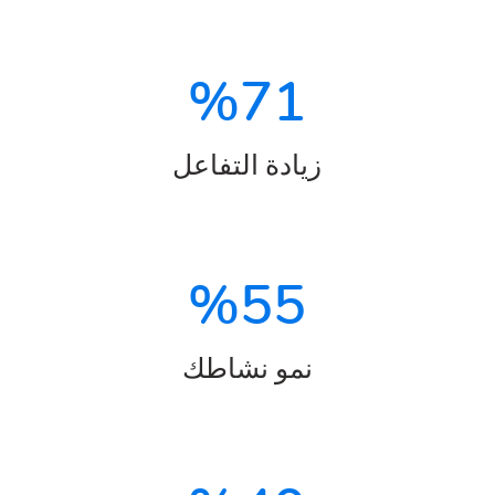
%
71
زيادة التفاعل
%
55
نمو نشاطك