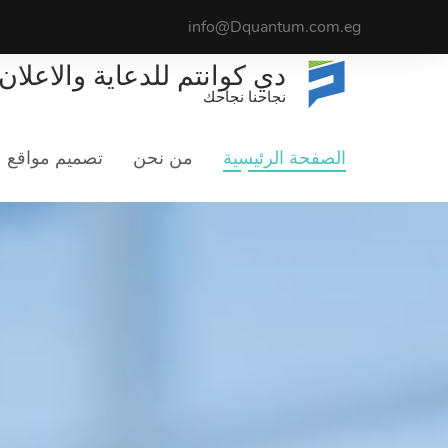
info@Dquantum.com.eg
دي كوانتم للدعاية والاعلان
نجاحنا نجاحك
الصفحة الرئيسية
من نحن
تصميم مواقع
الت
لماذا ن
نقوم بانشاء جميع أنواع الحملات التسويقية على جميع المنصات الاجتماعية لزيادة شريحة جمهورك وجذب عملاء جدد.
.أكتشف أكثر ع
GET STARTED
اعرف المزيد