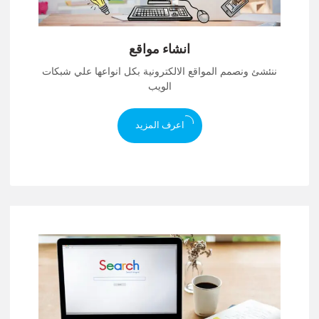
انشاء مواقع
ننئشئ ونصمم المواقع الالكترونية بكل انواعها علي شبكات
الويب
اعرف المزيد