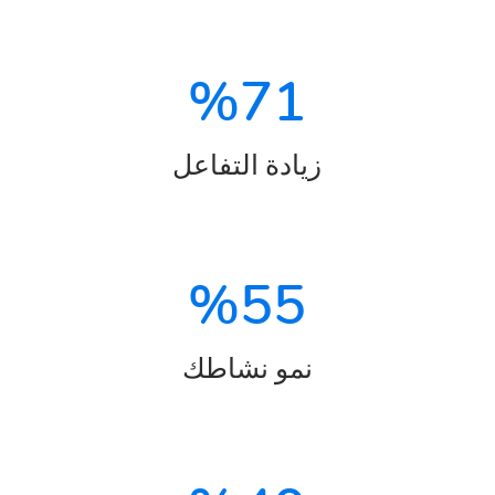
%
71
زيادة التفاعل
%
55
نمو نشاطك