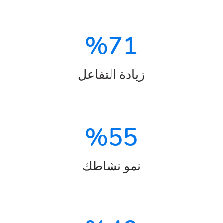
%
71
زيادة التفاعل
%
55
نمو نشاطك