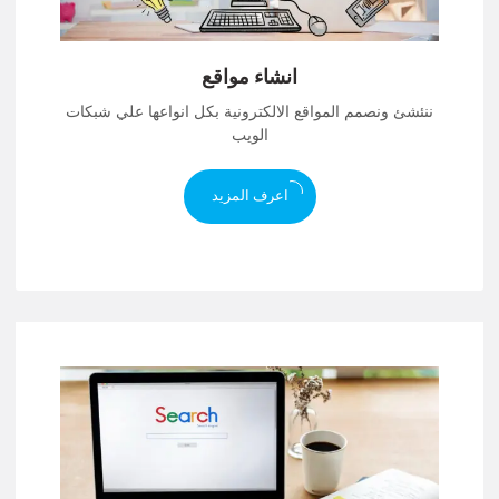
انشاء مواقع
ننئشئ ونصمم المواقع الالكترونية بكل انواعها علي شبكات
الويب
اعرف المزيد