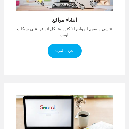
انشاء مواقع
ننئشئ ونصمم المواقع الالكترونية بكل انواعها علي شبكات
الويب
اعرف المزيد