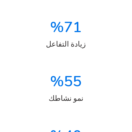
%
71
زيادة التفاعل
%
55
نمو نشاطك