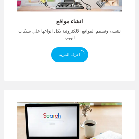
انشاء مواقع
ننئشئ ونصمم المواقع الالكترونية بكل انواعها علي شبكات
الويب
اعرف المزيد