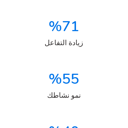
%
71
زيادة التفاعل
%
55
نمو نشاطك