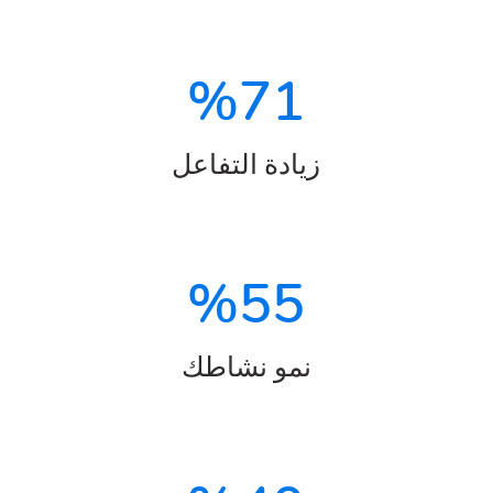
%
71
زيادة التفاعل
%
55
نمو نشاطك