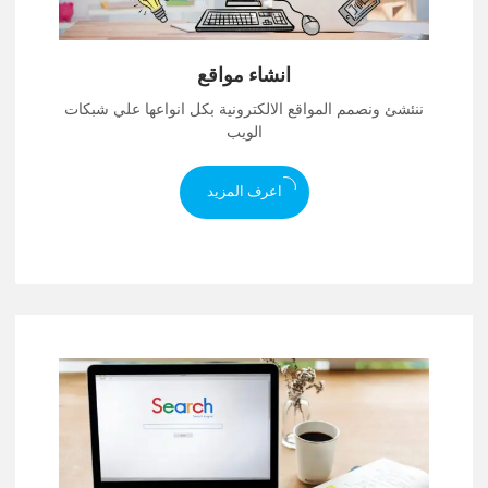
انشاء مواقع
ننئشئ ونصمم المواقع الالكترونية بكل انواعها علي شبكات
الويب
اعرف المزيد