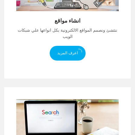
انشاء مواقع
ننئشئ ونصمم المواقع الالكترونية بكل انواعها علي شبكات
الويب
اعرف المزيد