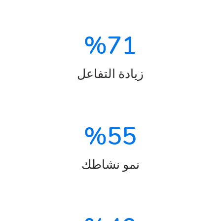
%
71
زيادة التفاعل
%
55
نمو نشاطك