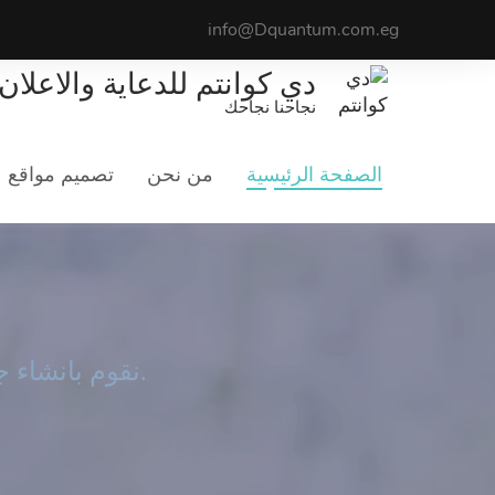
info@Dquantum.com.eg
دي كوانتم للدعاية والاعلان
نجاحنا نجاحك
الصفحة الرئيسية
من نحن
تصميم مواقع
التس
لماذا ن
نقوم بانشاء جميع أنواع الحملات التسويقية على جميع المنصات الاجتماعية لزيادة شريحة جمهورك وجذب عملاء جدد.
.أكتشف أكثر ع
GET STARTED
اعرف المزيد