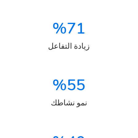
%
71
زيادة التفاعل
%
55
نمو نشاطك