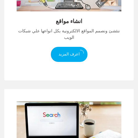
انشاء مواقع
ننئشئ ونصمم المواقع الالكترونية بكل انواعها علي شبكات
الويب
اعرف المزيد